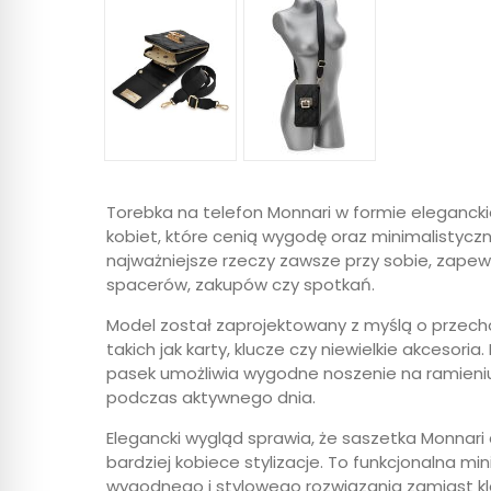
Torebka na telefon Monnari w formie elegancki
kobiet, które cenią wygodę oraz minimalistyc
najważniejsze rzeczy zawsze przy sobie, zape
spacerów, zakupów czy spotkań.
Model został zaprojektowany z myślą o przec
takich jak karty, klucze czy niewielkie akcesori
pasek umożliwia wygodne noszenie na ramieniu
podczas aktywnego dnia.
Elegancki wygląd sprawia, że saszetka Monnari 
bardziej kobiece stylizacje. To funkcjonalna m
wygodnego i stylowego rozwiązania zamiast kla