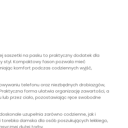
ej saszetki na pasku to praktyczny dodatek dla
zny styl. Kompaktowy fason pozwala mieć
wniając komfort podczas codziennych wyjść,
howywaniu telefonu oraz niezbędnych drobiazgów,
a. Praktyczna forma ułatwia organizację zawartości, a
 lub przez ciało, pozostawiając ręce swobodne
doskonale uzupełnia zarówno codzienne, jak i
ini torebka damska dla osób poszukujących lekkiego,
sycznej dużej torby.