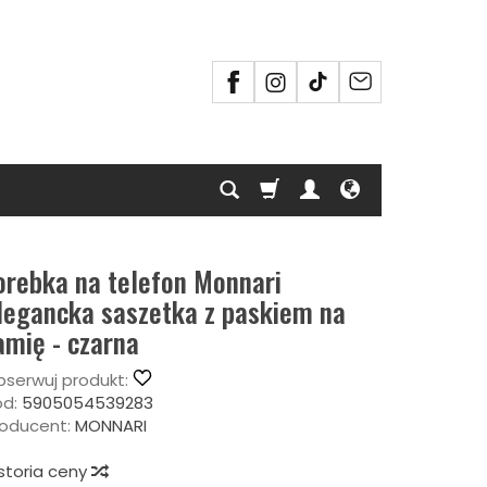
orebka na telefon Monnari
legancka saszetka z paskiem na
amię - czarna
serwuj produkt:
d:
5905054539283
oducent:
MONNARI
storia ceny